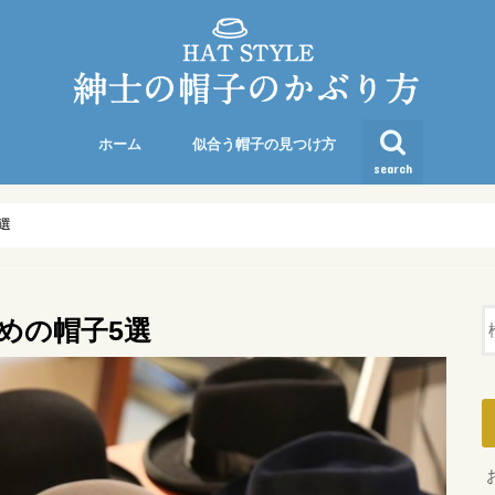
ホーム
似合う帽子の見つけ方
search
選
めの帽子5選