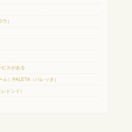
クロウ）
ービスがある
ナール）PALETA（パレッタ）
O（レドンド）