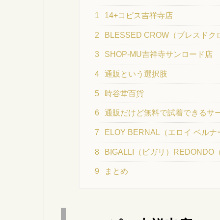
1
14+コピス吉祥寺店
2
BLESSED CROW（ブレスド
3
SHOP-MU吉祥寺サンロード店
4
通販という選択肢
5
時谷堂百貨
6
通販だけど無料で試着できるサ
7
ELOY BERNAL（エロイ ベル
8
BIGALLI（ビガリ）REDOND
9
まとめ